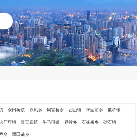
镇
佘田桥镇
双凤乡
周官桥乡
团山镇
堡面前乡
廉桥镇
火厂坪镇
灵官殿镇
牛马司镇
界岭乡
石株桥乡
砂石镇
桥乡
黑田铺乡