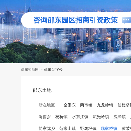
咨询邵东园区招商引资政策
邵东招商网
>
邵东 写字楼
邵东土地
所在地区：
全邵东
两市镇
九龙岭镇
仙槎桥
斫曹乡
杨桥镇
水东江镇
流光岭镇
流泽镇
简家陇乡
范家山镇
野鸡坪镇
魏家桥镇
黄陂